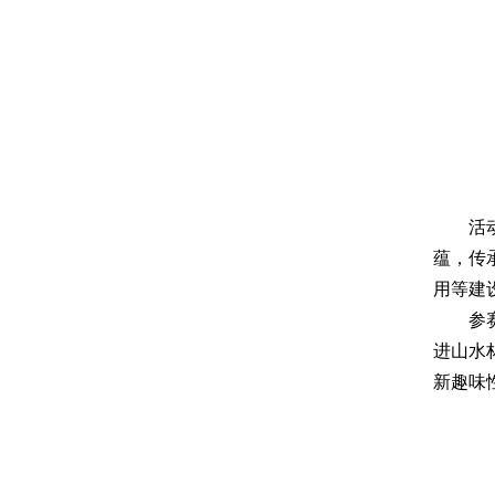
活
蕴，传
用等建
参
进山水
新趣味