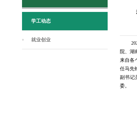
学工动态
就业创业
2
院、湖
来自各
任马先
副书记
委。