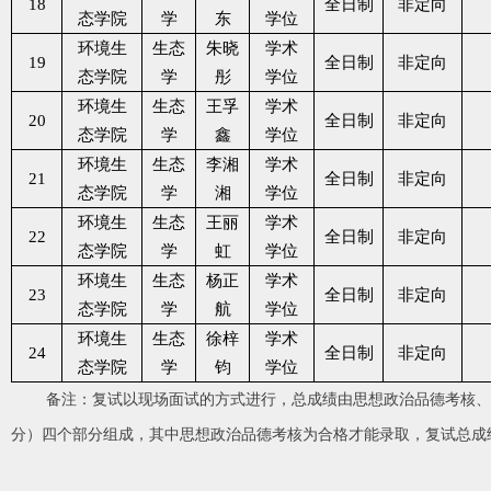
18
全日制
非定向
态学院
学
东
学位
环境生
生态
朱晓
学术
19
全日制
非定向
态学院
学
彤
学位
环境生
生态
王孚
学术
20
全日制
非定向
态学院
学
鑫
学位
环境生
生态
李湘
学术
21
全日制
非定向
态学院
学
湘
学位
环境生
生态
王丽
学术
22
全日制
非定向
态学院
学
虹
学位
环境生
生态
杨正
学术
23
全日制
非定向
态学院
学
航
学位
环境生
生态
徐梓
学术
24
全日制
非定向
态学院
学
钧
学位
备注：复试以
现场面试
的方式进行，总成绩由思想政治品德考核、
分）四个部分组成，其中思想政治品德考核为合格才能录取，
复试
总成