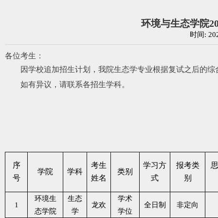
环境与生态学院2
时间: 20
各位考生：
因学校追加招生计划，我院生态学专业根据复试之后的综
如有异议，请联系各招生学科。
序
考生
学习方
报考类
学院
学科
类别
号
姓名
式
别
环境生
生态
学术
1
龙欢
全日制
非定向
态学院
学
学位